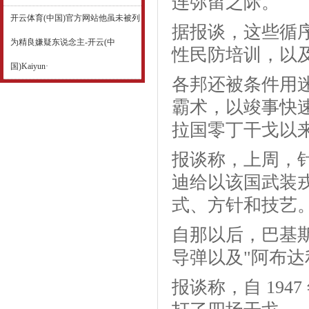
连弥留之际。
开云体育(中国)官方网站他虽未被列
据报谈，这些循
为精良嫌疑东说念主-开云(中
性民防培训，以
国)Kaiyun·
各邦还被条件用
霸术，以竣事快速
拉国零丁干戈以
报谈称，上周，针
迪给以该国武装
式、方针和技艺
自那以后，巴基
导弹以及"阿布达
报谈称，自 19