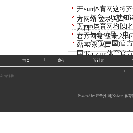
开yun体育网这将齐
开云体育一听就知说念
方网站 登录入口
开yun体育网均以此
入口
开云体育药品、电力和
官方网站 登录入口
开云体育(中国)官
站 登录入口
国)Kaiyun·体育
首页
案例
设计师
友情链接：
Powered by
开云(中国)Kaiyun·