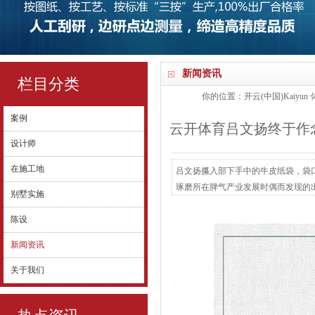
新闻资讯
栏目分类
你的位置：
开云(中国)Kaiyu
案例
云开体育吕文扬终于作念
设计师
在施工地
吕文扬攥入部下手中的牛皮纸袋，袋
琢磨所在脾气产业发展时偶而发现的
别墅实施
翻腾，那诱东说念主的口头短暂勾起
陈设
人不放过。赤诚傅告诉他，这烧鸡的
钟肉老柴，少一分钟不入味。...
新闻资讯
关于我们