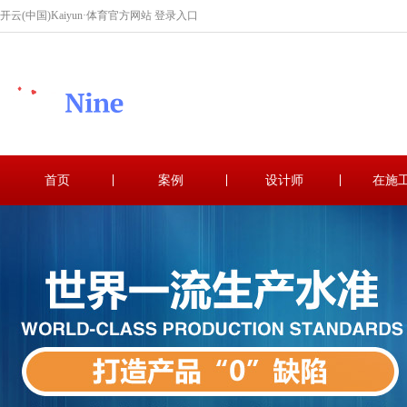
开云(中国)Kaiyun·体育官方网站 登录入口
首页
案例
设计师
在施