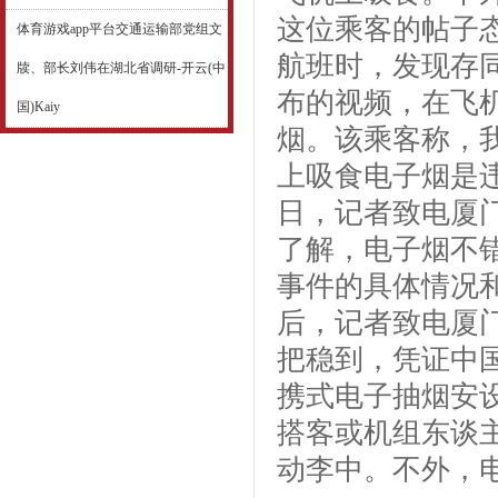
这位乘客的帖子态状
体育游戏app平台交通运输部党组文
航班时，发现存
牍、部长刘伟在湖北省调研-开云(中
布的视频，在飞
国)Kaiy
烟。该乘客称，
上吸食电子烟是违
日，记者致电厦
了解，电子烟不
事件的具体情况
后，记者致电厦
把稳到，凭证中国
携式电子抽烟安
搭客或机组东谈
动李中。不外，