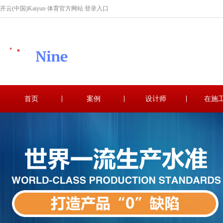
开云(中国)Kaiyun·体育官方网站 登录入口
首页
案例
设计师
在施