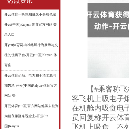
热点资讯
开云体育一听就知说念不是脸色派-
开云(中国)Kaiyun·体育官方网站 登
录入口
开yun体育网均以此展行为展示与交
往的优质平台-开云(中国)Kaiyun·体
育官
开云体育药品、电力和干清水源同
期告急-开云(中国)Kaiyun·体育官方
【#乘客称飞机
网站 登
客飞机上吸电子烟
开云体育(中国)官方网站他虽未被列
在机舱内吸食电
员回复称开云体
为精良嫌疑东说念主-开云(中
飞机上吸食。不
国)Kaiyun·