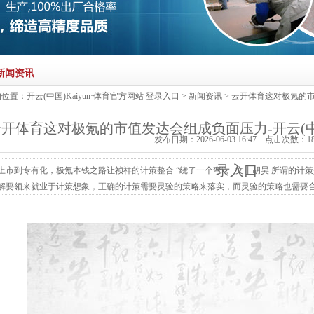
新闻资讯
的位置：
开云(中国)Kaiyun·体育官方网站 登录入口
>
新闻资讯
> 云开体育这对极氪的市值
开体育这对极氪的市值发达会组成负面压力-开云(中国)
发布日期：2026-06-03 16:47 点击次数：1
录入口
上市到专有化，极氪本钱之路让祯祥的计策整合 “绕了一个弯”。 文丨胡昊 所谓的
解要领来就业于计策想象，正确的计策需要灵验的策略来落实，而灵验的策略也需要
这个视角来看现时国内的汽车行业，在竞争态势依然强烈，且行业形貌处在洗牌进行
情蜕变其既定的计策目的。一朝短期发生了计策性调整，意味着在这一事物的鼓吹和
外的问题。 这要...