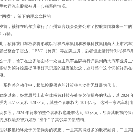
手祯祥汽车股权被进一步稀释的情况。
 “两横” 计策下的理念念标的
岁首，祯祥在哈尔滨举行了台州宣言领会会并公布了控股集团将来三年的计策
00 万辆。
此，祯祥乘用车板块将形成以祯祥汽车集团和极氪科技集团两大上市汽车业
者已整合了雷达、LEVC（翼真）等品牌业务，后者也正进行针对祯祥汽
么一来，除了在业务层面将一众自主汽车品牌再行归集到两大汽车业务主
能够为祯祥控股提供港好意思股的融资通说念，这对整个这个词祯祥系在
项。
一系列整合动作中，极氪控股领克的计策整合动作无疑最为伏击。
始终以来，好意思股上市主体极氪科技齐处在欠债操办的状态，以 2024
手为 327 亿元和 428 亿元，其整个者职权为-101 亿元，这对一家汽
动参照，2024 年蔚来的整个者职权也能够达到 60 亿元，尽管其股东的保
的股权融资智力如故 “磨平” 了其钞票欠债结构。
是以极氪始终处于欠债操办的状态，一是其莫得过多的股权融资，二是其