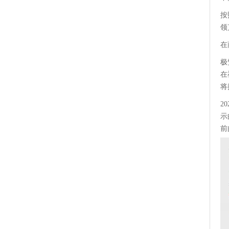
按
领
在
极
在
将
2
示
前