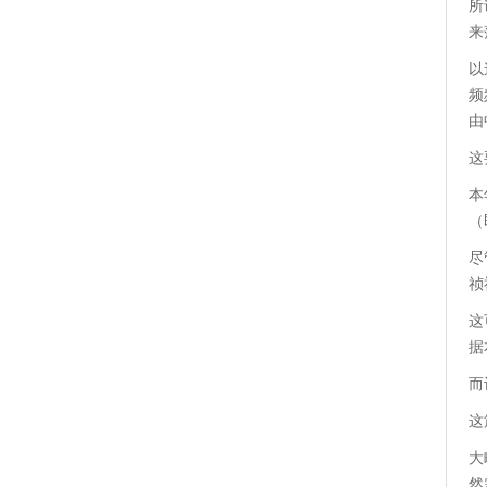
所
来
以
频
由
这
本
（
尽
祯
这
据
而
这
大
然