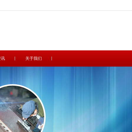
资讯
关于我们