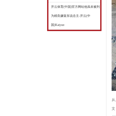
开云体育(中国)官方网站他虽未被列
为精良嫌疑东说念主-开云(中
国)Kaiyun·
从
文