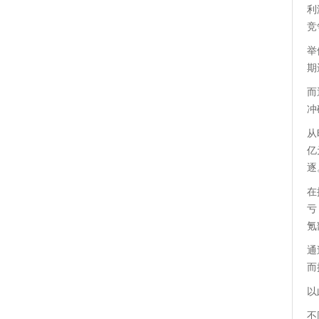
利
竞
举
期
而
冲
从
亿
逐
在
亏
氪
通
而
以
不