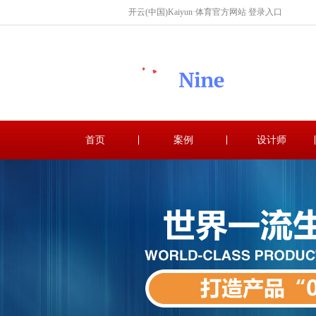
开云(中国)Kaiyun·体育官方网站 登录入口
首页
案例
设计师