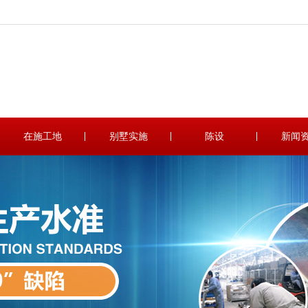
在施工地
别墅实施
陈设
新闻