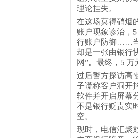
理论挂失。
在这场莫得硝烟的
账户现象诊治，5
行账户防御……
却是一张由银行快
网”。最终，5 
过后警方探访高
子谎称客户洞开
软件并开启屏幕
不是银行贬责实
空。
现时，电信汇聚